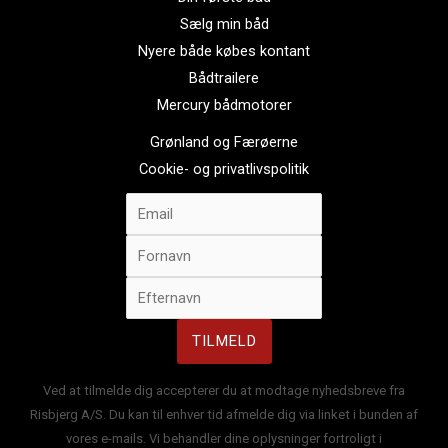
Sælg min båd
Nyere både købes kontant
Bådtrailere
Mercury bådmotorer
Grønland og Færøerne
Cookie- og privatlivspolitik
Ved at tilmelde dig accepterer du at modtage nyhedsbreve fra
Risbjerg A/S. Du kan til enhver tid afmelde dig via linket i bunden af
vores e-mails. Vi behandler dine oplysninger fortroligt i