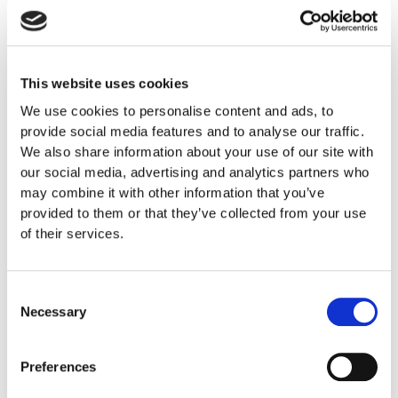
Cockpittet er skabt som et socialt opholdsrum, hvor
gæster kan nyde solen, havet og den uforlignelige følelse
af at sejle i en Riva. Under dæk finder man en elegant kahyt
This website uses cookies
og toilet, der gør det muligt at forlænge dagen på vandet,
We use cookies to personalise content and ads, to
eller blive i havnen til langt ud på aftenen.
provide social media features and to analyse our traffic.
We also share information about your use of our site with
Men en Riva Anniversario handler ikke kun om teknik og
our social media, advertising and analytics partners who
fart. Den handler om stil – om den særlige stemning, der
may combine it with other information that you’ve
provided to them or that they’ve collected from your use
opstår, når man glider ind i havnen i en båd, som alle
of their services.
genkender, alle elsker synet af – og som kun ganske få
nogensinde får mulighed for at eje.
Consent
Dette er en Riva yacht for den kræsne, der ikke blot ønsker
Necessary
Selection
en båd, men et stykke designhistorie – KUNST PA VANDET.
For den, der værdsætter håndværk, tradition og diskret
Preferences
luksus på højeste niveau.