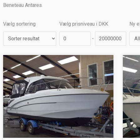
Beneteau Antares
Price Range Slider
Price Range Slider
Vælg sortering
Vælg prisniveau i DKK
Ny el
-