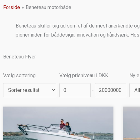
Forside
Beneteau motorbåde
Beneteau skiller sig ud som et af de mest anerkendte o
pioner inden for båddesign, innovation og håndværk. Hos 
Beneteau Flyer
Price Range Slider
Price Range Slider
Vælg sortering
Vælg prisniveau i DKK
Ny el
-