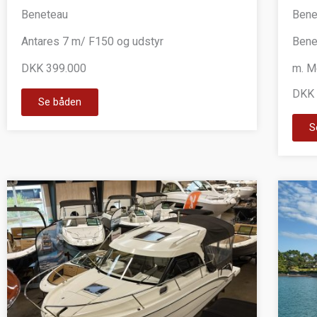
Beneteau
Bene
Antares 7 m/ F150 og udstyr
Bene
DKK 399.000
m. M
DKK 
Se båden
S