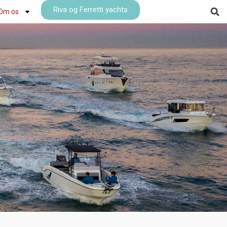
Riva og Ferretti yachts
Om os