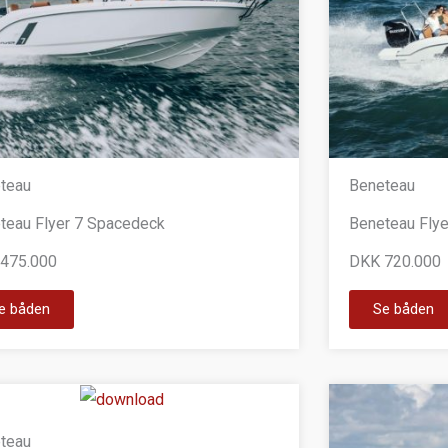
teau
Beneteau
teau Flyer 7 Spacedeck
Beneteau Fly
475.000
DKK 720.000
e båden
Se båden
teau