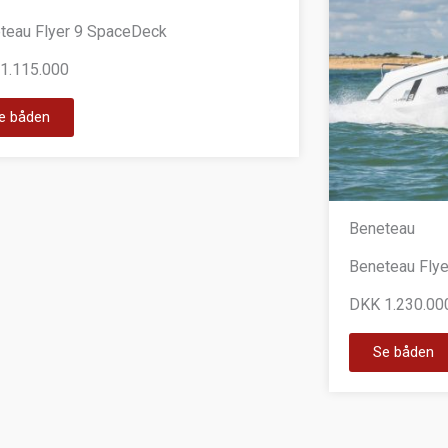
teau Flyer 9 SpaceDeck
1.115.000
e båden
Beneteau
Beneteau Fly
DKK 1.230.00
Se båden