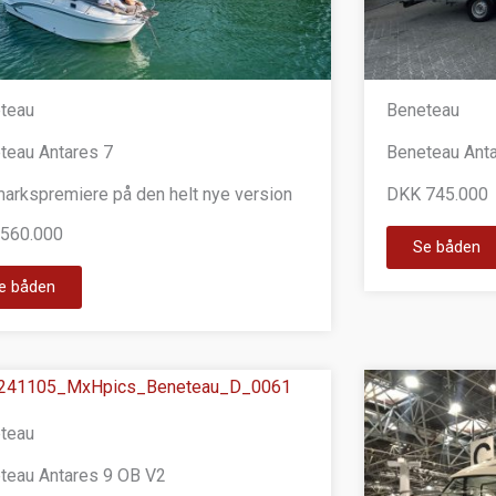
teau
Beneteau
teau Antares 7
Beneteau Ant
arkspremiere på den helt nye version
DKK 745.000
560.000
Se båden
e båden
teau
teau Antares 9 OB V2