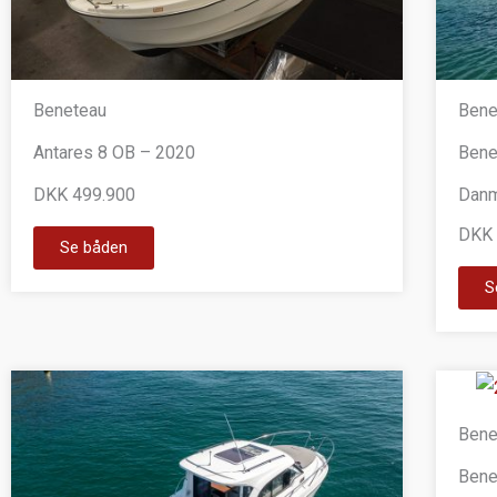
Beneteau
Bene
Antares 8 OB – 2020
Bene
DKK 499.900
Danm
DKK 
Se båden
S
Bene
Bene