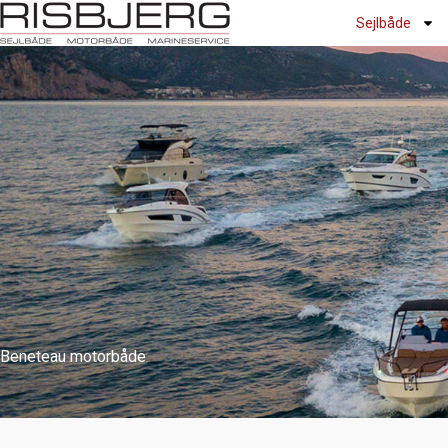
Gå
Sejlbåde
til
indholdet
Beneteau motorbåde