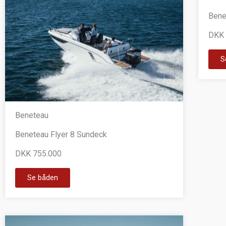
Bene
DKK 
S
Beneteau
Beneteau Flyer 8 Sundeck
DKK 755.000
Se båden