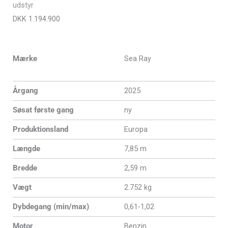
udstyr
DKK
1.194.900
Mærke
Sea Ray
Årgang
2025
Søsat første gang
ny
Produktionsland
Europa
Længde
7,85 m
Bredde
2,59 m
Vægt
2.752 kg
Dybdegang (min/max)
0,61-1,02
Motor
Benzin