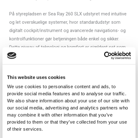
På styrepladsen er Sea Ray 260 SLX udstyret med intuitive
og let overskuelige systemer, hvor standardudstyr som
digitalt cockpit/instrument og avancerede navigations- og
kontrolfunktioner gør betjeningen både enkel og sikker.
Dette niveau af teknologi og komfort er sjældent set som
standard i segmentet, hvor mange konkurrenter kræver
ekstraudstyr for at komme tæt på samme funktionalitet.
This website uses cookies
Sea Ray er desuden kendt for deres fokus på kvalitet, og
We use cookies to personalise content and ads, to
SLX-serien bygger videre på dette ry med materialer og
provide social media features and to analyse our traffic.
finish, der fremstår mere luksuriøse og gennemførte end
We also share information about your use of our site with
de fleste både i denne størrelse. Den brede
our social media, advertising and analytics partners who
svømmeplatform udvider oplevelsen af fritid på vandet,
may combine it with other information that you’ve
mens fokus på design og ergonomi gør Sea Ray 260 SLX
provided to them or that they’ve collected from your use
of their services.
til et naturligt førstevalg for både dem, der prioriterer