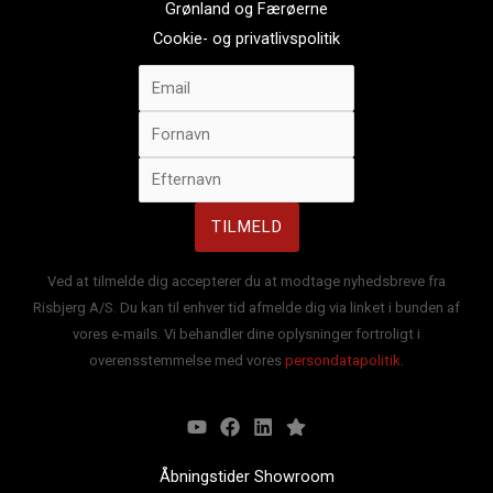
Grønland og Færøerne
Cookie- og privatlivspolitik
Ved at tilmelde dig accepterer du at modtage nyhedsbreve fra
Risbjerg A/S. Du kan til enhver tid afmelde dig via linket i bunden af
vores e-mails. Vi behandler dine oplysninger fortroligt i
overensstemmelse med vores
persondatapolitik
.
Åbningstider Showroom