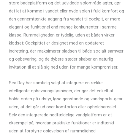
store badeplatform og det udvidede solområde agter, gør
det let at komme i vandet eller nyde solen i fuld komfort og
den gennemtænkte adgang fra vandet til cockpit, er mere
elegant og funktionel end mange konkurrenter i samme
klasse. Rummeligheden er tydelig, uden at båden virker
klodset: Cockpittet er designet med en opdateret
indretning, der maksimerer pladsen til både socialt samvær
og opbevaring, og de dybere sæder skaber en naturlig
invitation til at slå sig ned uden for mange kompromiser.
Sea Ray har samtidig valgt at integrere en række
intelligente opbevaringsløsninger, der gør det enkelt at
holde orden på udstyr, løse genstande og vandsports-gear
uden, at det går ud over komforten eller opholdsarealet.
Selv den integrerede nedfældelige vandplatform er et
eksempel på, hvordan praktiske funktioner er indtænkt
uden at forstyrre oplevelsen af rummelighed.