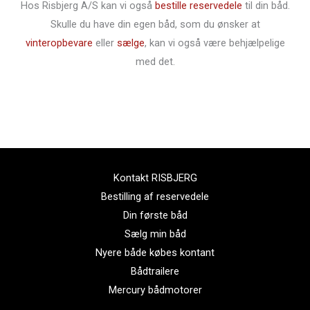
Hos Risbjerg A/S kan vi også
bestille reservedele
til din båd.
Skulle du have din egen båd, som du ønsker at
vinteropbevare
eller
sælge
, kan vi også være behjælpelige
med det.
Kontakt RISBJERG
Bestilling af reservedele
Din første båd
Sælg min båd
Nyere både købes kontant
Bådtrailere
Mercury bådmotorer