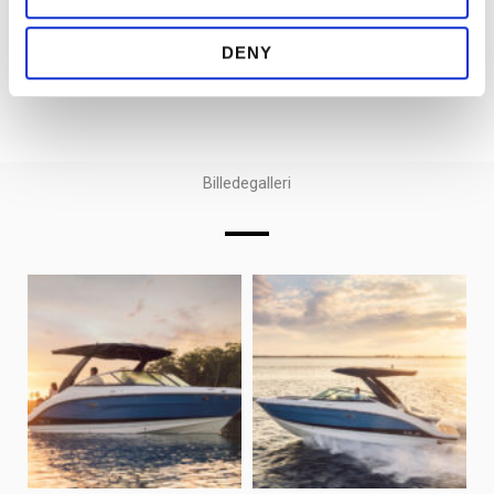
og en MerCruiser 6,2 V8 maskine med 350 hk.
DENY
Billedegalleri