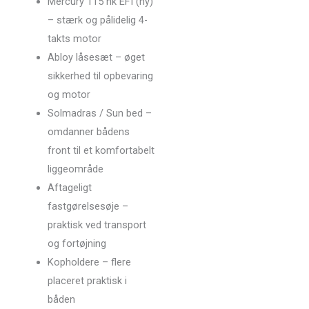
Mercury 115 hk EFI (ny)
– stærk og pålidelig 4-
takts motor
Abloy låsesæt – øget
sikkerhed til opbevaring
og motor
Solmadras / Sun bed –
omdanner bådens
front til et komfortabelt
liggeområde
Aftageligt
fastgørelsesøje –
praktisk ved transport
og fortøjning
Kopholdere – flere
placeret praktisk i
båden