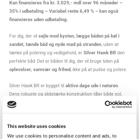
Kan finansieres fra kr. 3.029,- mdl over 96 måneder –
35% i udbetaling – Variabel rente 6,49 % – kan også
finansieres uden udbetaling.
For dig, der vil
sejle mod kysten, lægge båden på køl i
sandet, tænde båd og nyde mad på stranden
, uden at
tænke på polering og vedligehold, er
Silver Hawk BR
den
perfekte båd. Det er båden til dig, der vil bruge tiden på
oplevelser, samvær og frihed
, ikke på at pudse og polere.
Silver Hawk BR er bygget til
aktive dage ude i naturen
.
Dens robuste og slidstærke konstruktion tåler både sol,
vand og strandliv – og den kan trygt lægges på køl i sandet
uden at gå på kompromis med finish eller funktion. Her er
ingen bekymringer om skrøbelige gelcoatflader eller
This website uses cookies
urenser
, men i stedet en båd, der er lavet til at blive brugt,
We use cookies to personalise content and ads, to
udfordret og nydt.