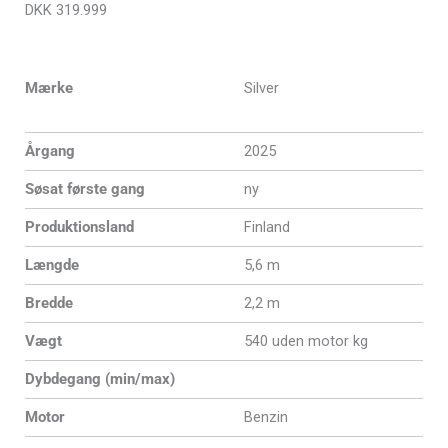
DKK
319.999
Mærke
Silver
Årgang
2025
Søsat første gang
ny
Produktionsland
Finland
Længde
5,6 m
Bredde
2,2 m
Vægt
540 uden motor kg
Dybdegang (min/max)
Motor
Benzin