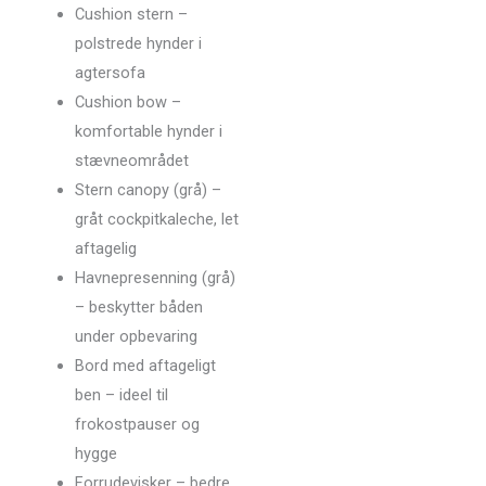
Cushion stern –
polstrede hynder i
agtersofa
Cushion bow –
komfortable hynder i
stævneområdet
Stern canopy (grå) –
gråt cockpitkaleche, let
aftagelig
Havnepresenning (grå)
– beskytter båden
under opbevaring
Bord med aftageligt
ben – ideel til
frokostpauser og
hygge
Forrudevisker – bedre