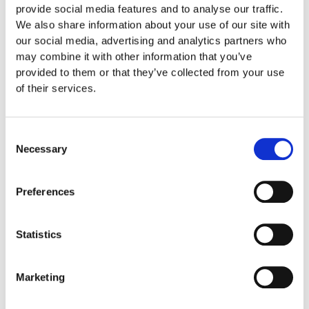
provide social media features and to analyse our traffic.
We also share information about your use of our site with
Denne båd er skabt til dig, der elsker:
our social media, advertising and analytics partners who
may combine it with other information that you’ve
at sejle ud til en ø eller en sandstrand med venner
provided to them or that they’ve collected from your use
og familie
of their services.
at lade båden hvile på køl, mens du tænder bål og
Consent
laver mad på stranden
Necessary
Selection
at nyde det åbne vand uden at frygte hvert eneste
Preferences
stænk eller strandkontakt
at bruge tiden på det, der virkelig betyder noget – og
Statistics
ikke på polering
Marketing
Silver Hawk BR kombinerer
praktisk funktionalitet med et
sjovt, frit layout
. Cockpittet giver plads til samvær, sociale