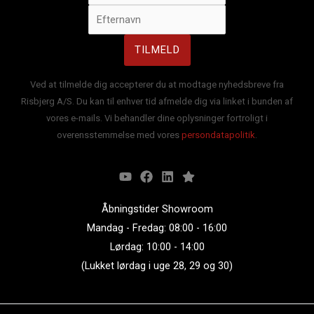
Ved at tilmelde dig accepterer du at modtage nyhedsbreve fra
Risbjerg A/S. Du kan til enhver tid afmelde dig via linket i bunden af
vores e-mails. Vi behandler dine oplysninger fortroligt i
overensstemmelse med vores
persondatapolitik
.
Åbningstider Showroom
Mandag - Fredag: 08:00 - 16:00
Lørdag: 10:00 - 14:00
(Lukket lørdag i uge 28, 29 og 30)