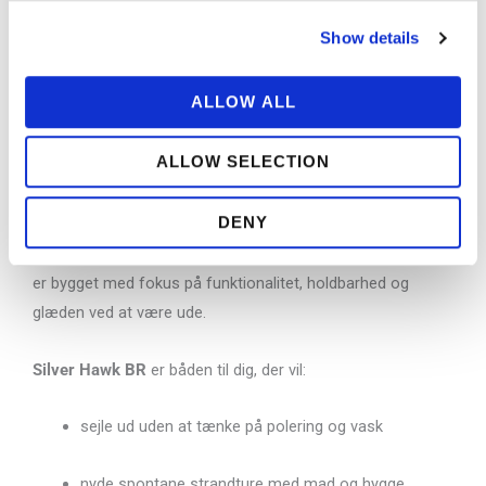
stunder og afslapning, mens den åbne styring gør det let at
Show details
manøvrere båden både på åbent vand og tæt på land.
Badeplatformen gør det enkelt at hoppe i vandet, fiske,
ALLOW ALL
lege – og hjælper med den naturlige overgang fra båd til
strand.
ALLOW SELECTION
Denne båd er ikke bare en transportør – den er din base for
DENY
oplevelser, frihed og simple, gode dage ved vandet
. Her er
ingen besværlige detaljer, der stjæler din tid. Silver Hawk BR
er bygget med fokus på funktionalitet, holdbarhed og
glæden ved at være ude.
Silver Hawk BR
er båden til dig, der vil:
sejle ud uden at tænke på polering og vask
nyde spontane strandture med mad og hygge