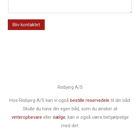
v
t
a
a
d
e
i
v
i
l
l
n
n
e
*
*
Bliv kontaktet
b
f
e
o
s
n
k
n
e
u
d
m
h
m
e
e
r
r
*
*
Risbjerg A/S
Hos Risbjerg A/S kan vi også
bestille reservedele
til din båd.
Skulle du have din egen båd, som du ønsker at
vinteropbevare
eller
sælge
, kan vi også være behjælpelige
med det.