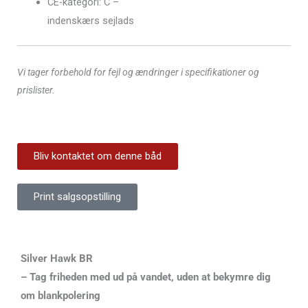
CE-kategori: C –
indenskærs sejlads
Vi tager forbehold for fejl og ændringer i specifikationer og
prislister.
Bliv kontaktet om denne båd
Print salgsopstilling
Silver Hawk BR
– Tag friheden med ud på vandet, uden at bekymre dig
om blankpolering