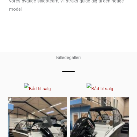
vores dygtige salgsteam, vil straks guide dig til den rigtige
model.
Billedegalleri