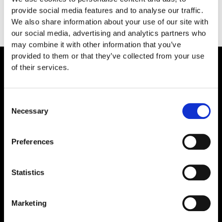
provide social media features and to analyse our traffic.
We also share information about your use of our site with
our social media, advertising and analytics partners who
may combine it with other information that you’ve
provided to them or that they’ve collected from your use
of their services.
Kontakt RISBJERG
Bestilling af reservedele
Din første båd
Consent
Sælg min båd
Necessary
Selection
Nyere både købes kontant
Bådtrailere
Preferences
Mercury bådmotorer
Grønland og Færøerne
Statistics
Cookie- og privatlivspolitik
Marketing