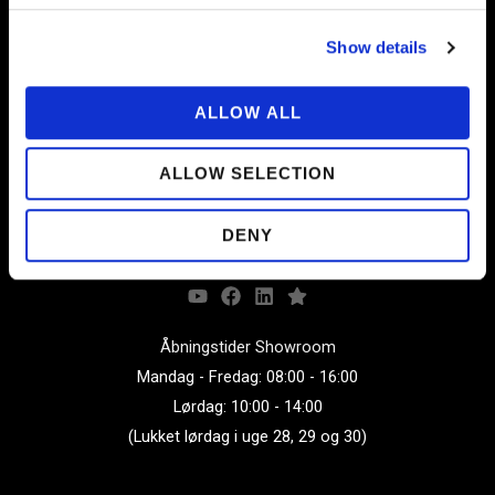
Show details
ALLOW ALL
Ved at tilmelde dig accepterer du at modtage nyhedsbreve fra
ALLOW SELECTION
Risbjerg A/S. Du kan til enhver tid afmelde dig via linket i bunden af
vores e-mails. Vi behandler dine oplysninger fortroligt i
overensstemmelse med vores
persondatapolitik
.
DENY
Åbningstider Showroom
Mandag - Fredag: 08:00 - 16:00
Lørdag: 10:00 - 14:00
(Lukket lørdag i uge 28, 29 og 30)